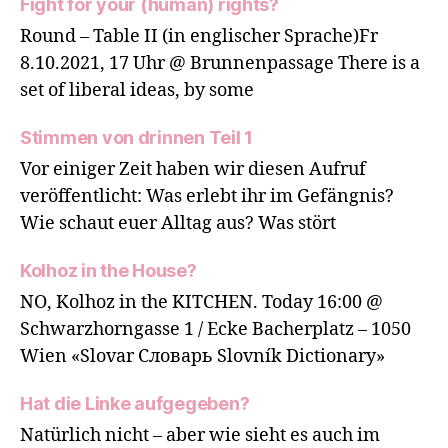
Fight for your (human) rights?
Round – Table II (in englischer Sprache)Fr
8.10.2021, 17 Uhr @ Brunnenpassage There is a
set of liberal ideas, by some
Stimmen von drinnen Teil 1
Vor einiger Zeit haben wir diesen Aufruf
veröffentlicht: Was erlebt ihr im Gefängnis?
Wie schaut euer Alltag aus? Was stört
Kolhoz in the House?
NO, Kolhoz in the KITCHEN. Today 16:00 @
Schwarzhorngasse 1 / Ecke Bacherplatz – 1050
Wien «Slovar Словарь Slovník Dictionary»
Hat die Linke aufgegeben?
Natürlich nicht – aber wie sieht es auch im