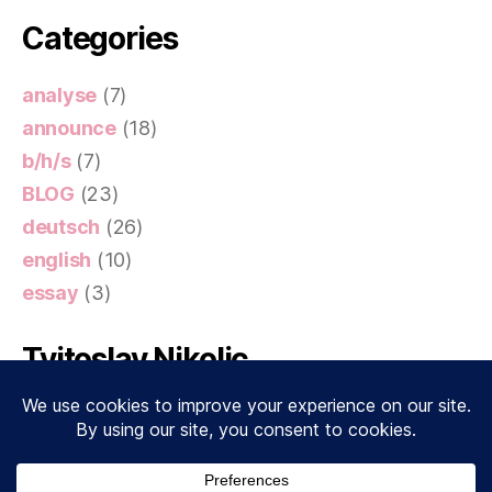
Categories
analyse
(7)
announce
(18)
b/h/s
(7)
BLOG
(23)
deutsch
(26)
english
(10)
essay
(3)
Tvitoslav Nikolic
My Tweets