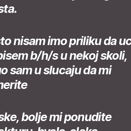
sta.
to nisam imo priliku da u
pisem b/h/s u nekoj skoli,
o sam u slucaju da mi
erite
ske, bolje mi ponudite