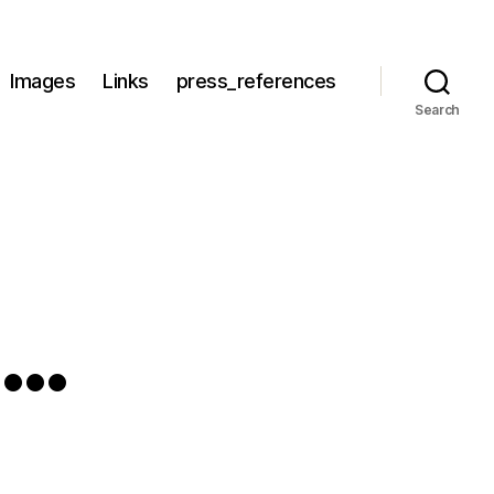
Images
Links
press_references
Search
j…
tak