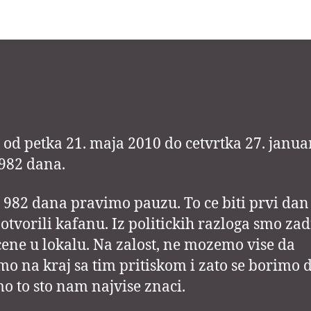
i
kraj…
 od petka 21. maja 2010 do cetvrtka 27. janua
982 dana.
982 dana pravimo pauzu. To ce biti prvi dan
otvorili kafanu. Iz politickih razloga smo zad
cene u lokalu. Na zalost, ne mozemo vise da
mo na kraj sa tim pritiskom i zato se borimo 
o to sto nam najvise znaci.