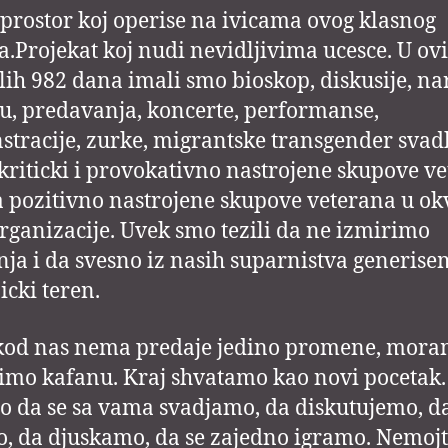
e prostor koj operise na ivicama ovog klasnog
a.Projekat koj nudi nevidljivima ucesce. U ov
lih 982 dana imali smo bioskop, diskusije, n
u, predavanja, koncerte, performanse,
tracije, zurke, migrantske transgender svad
riticki i provokativno nastrojene skupove v
 pozitivno nastrojene skupove veterana u ok
ganizacije. Uvek smo tezili da ne izmirimo
nja i da svesno iz nasih suparnistva generis
icki teren.
kod nas nema predaje jedino promene, mora
imo kafanu. Kraj shvatamo kao novi pocetak. 
 da se sa vama svadjamo, da diskutujemo, d
, da djuskamo, da se zajedno igramo. Nemojt