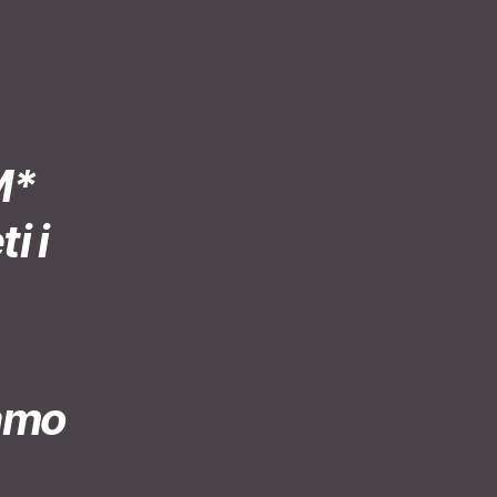
M*
i i
amo