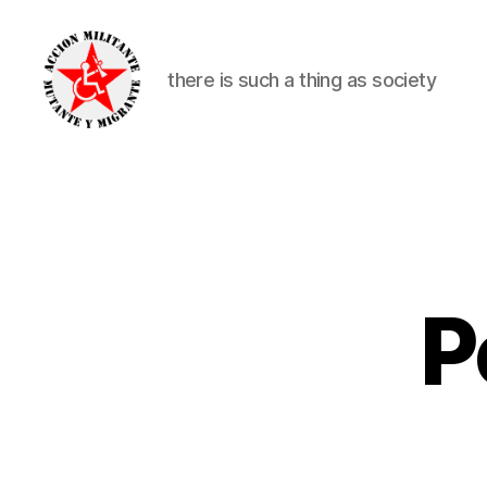
there is such a thing as society
alexander
nikolic
P