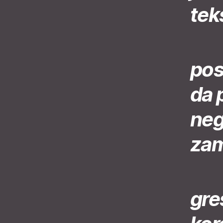
tek
pos
da 
neg
zam
gre