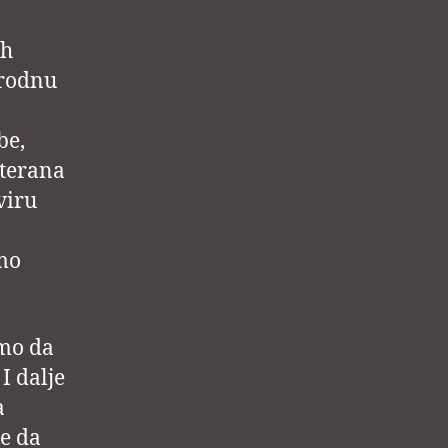
ih
arodnu
be,
eterana
viru
emo
mo da
I dalje
a
e da