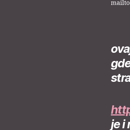
mailto
ova
gde
str
htt
je 