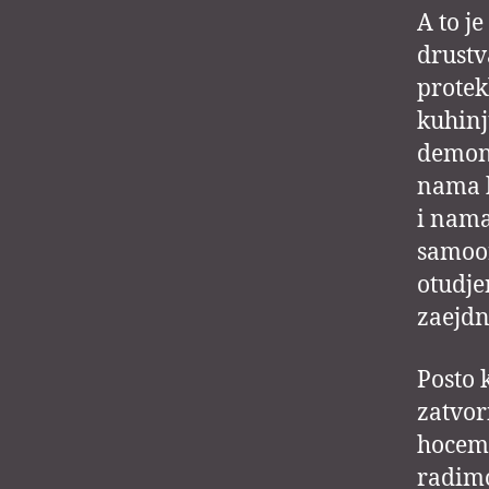
A to j
drustv
protek
kuhinj
demons
nama k
i nama
samoor
otudje
zaejdn
Posto 
zatvor
hocemo
radimo