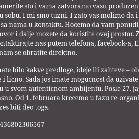
merite sto i vama zatvoramo vasu produze
 sobu. I mi smo tuzni. I zato vas molimo da i
e sa nama u kontaktu. Hocemo da vam ponud
ovor i dalje mozete da koristite ovaj prostor. 
ontaktirajte nas putem telefona, facebook-a, 
 nam se obratite direktno.
ate bilo kakve predloge, ideje ili zahteve – ob
 i licno. Sada jos imate mogucnost da uzivate
 u svom autenticnom ambijentu. Posle 27. j
asno. Od 1. februara krecemo u fazu re-organi
zes biti deo toga.
+436802306567