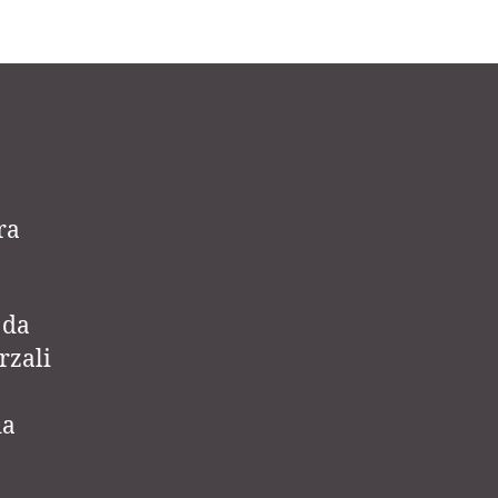
ra
 da
rzali
da