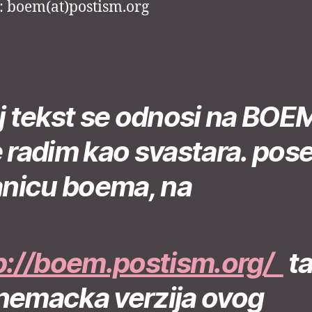
: boem(at)postism.org
j tekst se odnosi na BOE
 radim kao svastara. poset
anicu boema, na
p://boem.postism.org/
t
i nemacka verzija ovog