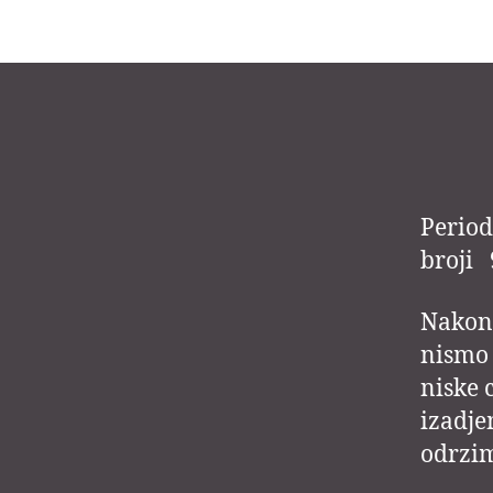
Period
broji 
Nakon 
nismo 
niske 
izadje
odrzim