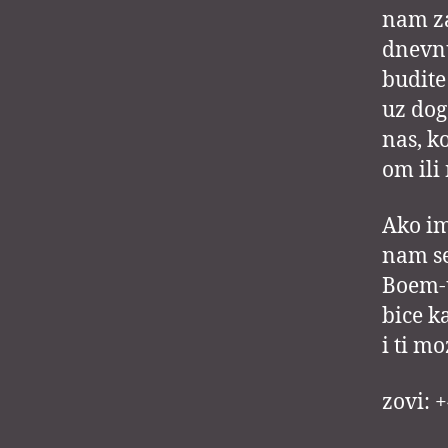
nam za
dnevnu
budit
uz dog
nas, k
om ili
Ako im
nam se
Boem-u
bice k
i ti mo
zovi: 