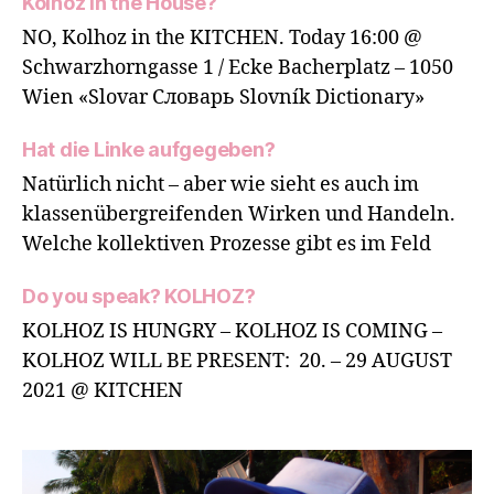
Kolhoz in the House?
NO, Kolhoz in the KITCHEN. Today 16:00 @
Schwarzhorngasse 1 / Ecke Bacherplatz – 1050
Wien «Slovar Словарь Slovník Dictionary»
Hat die Linke aufgegeben?
Natürlich nicht – aber wie sieht es auch im
klassenübergreifenden Wirken und Handeln.
Welche kollektiven Prozesse gibt es im Feld
Do you speak? KOLHOZ?
KOLHOZ IS HUNGRY – KOLHOZ IS COMING –
KOLHOZ WILL BE PRESENT: 20. – 29 AUGUST
2021 @ KITCHEN