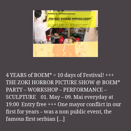
&
THE
ASSES
OF
EVIL
4 YEARS of BOEM* = 10 days of Festival! +++
THE ZOKI HORROR PICTURE SHOW @ BOEM*
PARTY – WORKSHOP – PERFORMANCE –
SCULPTURE 01. May – 09. Mai everyday at
19:00 Entry free +++ One mayor conflict in our
first for years – was a non public event, the
famous first serbian […]