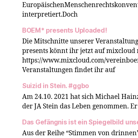
EuropäischenMenschenrechtskonven
interpretiert.Doch
BOEM* presents Uploaded!
Die Mitschnitte unserer Veranstaltu
presents könnt ihr jetzt auf mixclo
https://www.mixcloud.com/vereinboe
Veranstaltungen findet ihr auf
Suizid in Stein. #ggbo
Am 24.10. 2021 hat sich Michael Hainzl
der JA Stein das Leben genommen. Er
Das Gefängnis ist ein Spiegelbild uns
Aus der Reihe “Stimmen von drinnen”