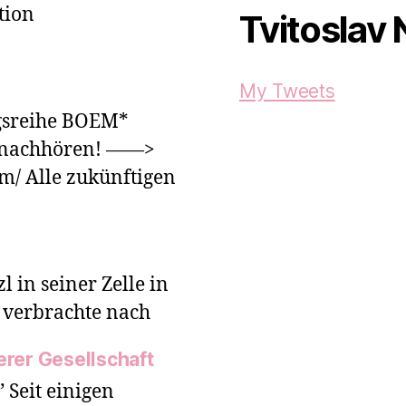
tion
Tvitoslav 
My Tweets
ngsreihe BOEM*
ud nachhören! ——>
m/ Alle zukünftigen
 in seiner Zelle in
 verbrachte nach
erer Gesellschaft
 Seit einigen