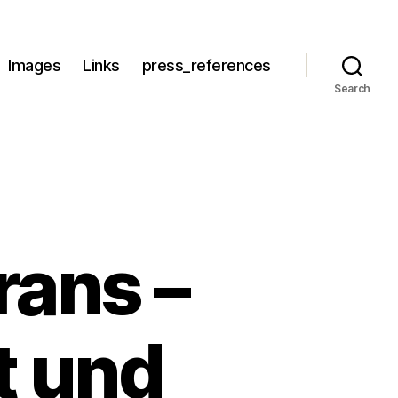
Images
Links
press_references
Search
rans –
t und