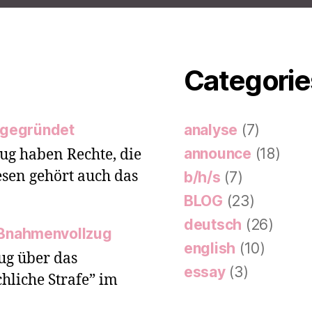
Categorie
 gegründet
analyse
(7)
announce
(18)
ug haben Rechte, die
esen gehört auch das
b/h/s
(7)
BLOG
(23)
deutsch
(26)
ßnahmenvollzug
english
(10)
ug über das
essay
(3)
hliche Strafe” im