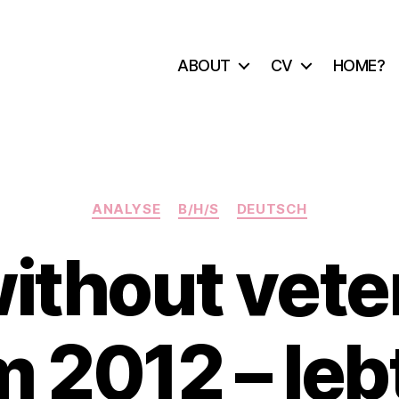
ABOUT
CV
HOME?
Categories
ANALYSE
B/H/S
DEUTSCH
ithout vete
 2012 – leb