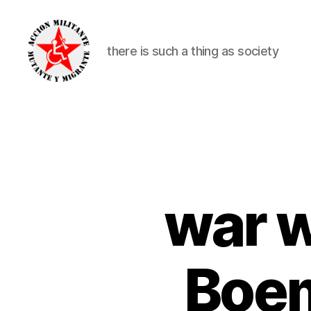
there is such a thing as society
alexander
nikolic
war w
Boem