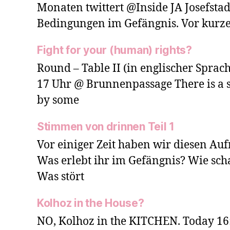
Monaten twittert @Inside JA Josefstad
Bedingungen im Gefängnis. Vor kurz
Fight for your (human) rights?
Round – Table II (in englischer Sprach
17 Uhr @ Brunnenpassage There is a se
by some
Stimmen von drinnen Teil 1
Vor einiger Zeit haben wir diesen Aufr
Was erlebt ihr im Gefängnis? Wie scha
Was stört
Kolhoz in the House?
NO, Kolhoz in the KITCHEN. Today 16