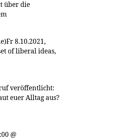
t über die
em
e)Fr 8.10.2021,
t of liberal ideas,
uf veröffentlicht:
ut euer Alltag aus?
:00 @